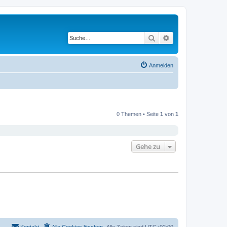
Suche
Erweiterte Suche
Anmelden
0 Themen • Seite
1
von
1
Gehe zu