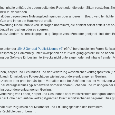
keine Inhalte enthält, die gegen geltendes Recht oder die guten Sitten verstoßen. Si
n bzw. zu verwenden.
erstößen gegen diese Nutzungsbedingungen oder anderer im Board veröffentlicht
ßen und Ihnen ein Hausverbot erteilen.
wortung für die Inhalte von Beiträgen übernimmt, die er nicht selbst erstellt hat 
derzeit zu löschen oder zu sperren.
äge abzuändern, sofern sie gegen o. g. Regeln verstoßen oder geeignet sind, dem 
e unter der „
GNU General Public License v2
“ (GPL) bereitgestellten Foren-Soft
chsprachige Community unter www.phpbb.de zur Verfügung gestellt. Beide haben ke
g der Software für bestimmte Zwecke nicht untersagen oder auf Inhalte fremder F
ben, Körper und Gesundheit und der Verletzung wesentlicher Vertragspflichten (Kard
gilt auch für mittelbare Folgeschäden wie insbesondere entgangenen Gewinn.
ätzlichem oder grob fahrlässigem Verhalten oder bei Schäden aus der Verletzung 
 die bei Vertragsschluss typischerweise vorhersehbaren Schäden und im übrigen de
wie insbesondere entgangenen Gewinn.
erletzung von Leben, Körper und Gesundheit oder vorsätzlichem oder grob fahrläs
der Höhe nach auf die vertragstypischen Durchschnittsschäden begrenzt. Dies gi
mäß auch zugunsten der Mitarbeiter und Erfüllungsgehilfen des Betreibers.
 Recht bleiben unberührt.