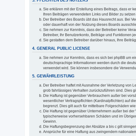
3. PFLICHTEN DES NUTZERS
Sie erklären mit der Erstellung eines Beitrags, dass er 
Ihren Beiträgen verwendeten Links und Bilder zu setze
Der Betreiber des Boards übt das Hausrecht aus. Bei V
oder dauerhaft von der Nutzung dieses Boards ausschlie
Sie nehmen zur Kenntnis, dass der Betreiber keine Verant
Betreiber, Ihr Benutzerkonto, Beiträge und Funktionen je
Sie gestatten dem Betreiber darüber hinaus, Ihre Beitr
4. GENERAL PUBLIC LICENSE
Sie nehmen zur Kenntnis, dass es sich bei phpBB um ein
deutschsprachige Informationen werden durch die deuts
verwendet wird. Sie können insbesondere die Verwendun
5. GEWÄHRLEISTUNG
Der Betreiber haftet mit Ausnahme der Verletzung von Le
grob fahrlässiges Verhalten zurückzuführen sind. Dies 
Die Haftung ist gegenüber Verbrauchern außer bei vors
wesentlicher Vertragspflichten (Kardinalpflichten) auf
begrenzt. Dies gilt auch für mittelbare Folgeschäden 
Die Haftung ist gegenüber Unternehmern außer bei der V
typischerweise vorhersehbaren Schäden und im Übrigen 
Gewinn.
Die Haftungsbegrenzung der Absätze a bis c gilt sinnge
Ansprüche für eine Haftung aus zwingendem nationalem