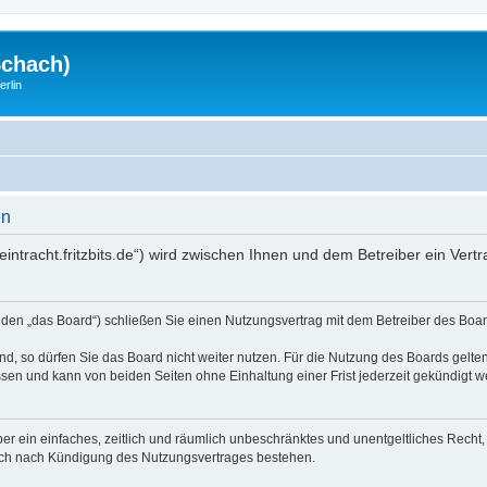
Schach)
rlin
en
://eintracht.fritzbits.de“) wird zwischen Ihnen und dem Betreiber ein V
genden „das Board“) schließen Sie einen Nutzungsvertrag mit dem Betreiber des Boar
, so dürfen Sie das Board nicht weiter nutzen. Für die Nutzung des Boards gelten 
sen und kann von beiden Seiten ohne Einhaltung einer Frist jederzeit gekündigt w
iber ein einfaches, zeitlich und räumlich unbeschränktes und unentgeltliches Rech
auch nach Kündigung des Nutzungsvertrages bestehen.