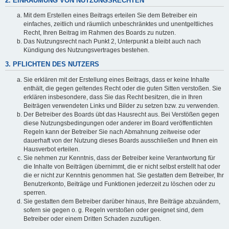
2. EINRÄUMUNG VON NUTZUNGSRECHTEN
Mit dem Erstellen eines Beitrags erteilen Sie dem Betreiber ein
einfaches, zeitlich und räumlich unbeschränktes und unentgeltliches
Recht, Ihren Beitrag im Rahmen des Boards zu nutzen.
Das Nutzungsrecht nach Punkt 2, Unterpunkt a bleibt auch nach
Kündigung des Nutzungsvertrages bestehen.
3. PFLICHTEN DES NUTZERS
Sie erklären mit der Erstellung eines Beitrags, dass er keine Inhalte
enthält, die gegen geltendes Recht oder die guten Sitten verstoßen. Sie
erklären insbesondere, dass Sie das Recht besitzen, die in Ihren
Beiträgen verwendeten Links und Bilder zu setzen bzw. zu verwenden.
Der Betreiber des Boards übt das Hausrecht aus. Bei Verstößen gegen
diese Nutzungsbedingungen oder anderer im Board veröffentlichten
Regeln kann der Betreiber Sie nach Abmahnung zeitweise oder
dauerhaft von der Nutzung dieses Boards ausschließen und Ihnen ein
Hausverbot erteilen.
Sie nehmen zur Kenntnis, dass der Betreiber keine Verantwortung für
die Inhalte von Beiträgen übernimmt, die er nicht selbst erstellt hat oder
die er nicht zur Kenntnis genommen hat. Sie gestatten dem Betreiber, Ihr
Benutzerkonto, Beiträge und Funktionen jederzeit zu löschen oder zu
sperren.
Sie gestatten dem Betreiber darüber hinaus, Ihre Beiträge abzuändern,
sofern sie gegen o. g. Regeln verstoßen oder geeignet sind, dem
Betreiber oder einem Dritten Schaden zuzufügen.