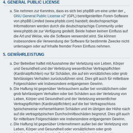
4. GENERAL PUBLIC LICENSE
Sie nehmen zur Kenntnis, dass es sich bei phpBB um eine unter der „
GNU General Public License v2
“ (GPL) bereitgestellten Foren-Software
von phpBB Limited (www.phpbb.com) handelt; deutschsprachige
Informationen werden durch die deutschsprachige Community unter
www.phpbb.de zur Verfügung gestellt. Beide haben keinen Einfluss auf
die Art und Weise, wie die Software verwendet wird. Sie können
insbesondere die Verwendung der Software für bestimmte Zwecke nicht
untersagen oder auf Inhalte fremder Foren Einfluss nehmen.
5. GEWÄHRLEISTUNG
Der Betreiber haftet mit Ausnahme der Verletzung von Leben, Körper
und Gesundheit und der Verletzung wesentlicher Vertragspflichten
(Kardinalpflichten) nur für Schäden, die auf ein vorsätzliches oder grob
fahrlässiges Verhalten zurückzuführen sind. Dies gilt auch für mittelbare
Folgeschäden wie insbesondere entgangenen Gewinn.
Die Haftung ist gegenüber Verbrauchern außer bei vorsätzlichem oder
grob fahrlässigem Verhalten oder bei Schäden aus der Verletzung von
Leben, Körper und Gesundheit und der Verletzung wesentlicher
Vertragspflichten (Kardinalpflichten) auf die bei Vertragsschluss
typischerweise vorhersehbaren Schäden und im übrigen der Höhe nach
auf die vertragstypischen Durchschnittsschäden begrenzt. Dies gilt auch
für mittelbare Folgeschäden wie insbesondere entgangenen Gewinn.
Die Haftung ist gegenüber Unternehmern außer bei der Verletzung von
Leben, Körper und Gesundheit oder vorsätzlichem oder grob