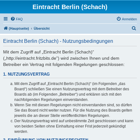
Eintracht Berlin (Schach)
FAQ
Anmelden
S
(Hauptseite)
Übersicht
u
Eintracht Berlin (Schach) - Nutzungsbedingungen
c
h
Mit dem Zugriff auf „Eintracht Berlin (Schach)“
(„http://eintracht.fritzbits.de“) wird zwischen Ihnen und dem
e
Betreiber ein Vertrag mit folgenden Regelungen geschlossen:
1. NUTZUNGSVERTRAG
Mit dem Zugriff auf „Eintracht Berlin (Schach)“ (im Folgenden „das
Board“) schließen Sie einen Nutzungsvertrag mit dem Betreiber des
Boards ab (im Folgenden „Betreiber“) und erklären sich mit den
nachfolgenden Regelungen einverstanden.
Wenn Sie mit diesen Regelungen nicht einverstanden sind, so dürfen
Sie das Board nicht weiter nutzen. Für die Nutzung des Boards gelten
jeweils die an dieser Stelle veröffentlichten Regelungen.
Der Nutzungsvertrag wird auf unbestimmte Zeit geschlossen und kann
von beiden Seiten ohne Einhaltung einer Frist jederzeit gekündigt
werden.