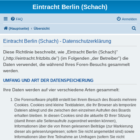
Eintracht Berlin (Schach)
FAQ
Anmelden
S
(Hauptseite)
Übersicht
u
Eintracht Berlin (Schach) - Datenschutzerklärung
c
h
Diese Richtlinie beschreibt, wie „Eintracht Berlin (Schach)“
(„http://eintracht.fritzbits.de“) (im Folgenden „der Betreiber“) die
e
Daten verwendet, die während Ihres Foren-Besuchs gesammelt
werden.
UMFANG UND ART DER DATENSPEICHERUNG
Ihre Daten werden auf vier verschiedene Arten gesammelt:
Die Forensoftware phpBB erstellt bei Ihrem Besuch des Boards mehrere
Cookies. Cookies sind kleine Textdateien, die Ihr Browser als temporäre
Dateien ablegt und die zwischen den einzelnen Aufrufen des Boards
erhalten bleiben. In diesen Cookies sind die aktuelle ID Ihrer Sitzung
(damit Ihnen alle Seitenaufrufe zugeordnet werden können),
Informationen über die von Ihnen gelesenen Beiträge (zur Markierung
dieser als gelesen/ungelesen; sofern Sie nicht angemeldet sind) sowie
Informationen über Ihre Teilnahme an Umfragen (sofern Sie nicht