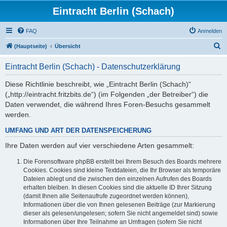
Eintracht Berlin (Schach)
FAQ
Anmelden
S
(Hauptseite)
Übersicht
u
Eintracht Berlin (Schach) - Datenschutzerklärung
c
h
Diese Richtlinie beschreibt, wie „Eintracht Berlin (Schach)“
(„http://eintracht.fritzbits.de“) (im Folgenden „der Betreiber“) die
e
Daten verwendet, die während Ihres Foren-Besuchs gesammelt
werden.
UMFANG UND ART DER DATENSPEICHERUNG
Ihre Daten werden auf vier verschiedene Arten gesammelt:
Die Forensoftware phpBB erstellt bei Ihrem Besuch des Boards mehrere
Cookies. Cookies sind kleine Textdateien, die Ihr Browser als temporäre
Dateien ablegt und die zwischen den einzelnen Aufrufen des Boards
erhalten bleiben. In diesen Cookies sind die aktuelle ID Ihrer Sitzung
(damit Ihnen alle Seitenaufrufe zugeordnet werden können),
Informationen über die von Ihnen gelesenen Beiträge (zur Markierung
dieser als gelesen/ungelesen; sofern Sie nicht angemeldet sind) sowie
Informationen über Ihre Teilnahme an Umfragen (sofern Sie nicht