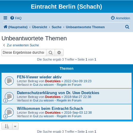
Eintracht Berlin (Schach)
FAQ
Anmelden
S
(Hauptseite)
Übersicht
Suche
Unbeantwortete Themen
u
Unbeantwortete Themen
c
Zur erweiterten Suche
h
Suche
Erweiterte Suche
e
Die Suche ergab 3 Treffer • Seite
1
von
1
Themen
FEN-Viewer wieder aktiv
Letzter Beitrag von
Doetzkies
«
2022-Okt-09 19:23
Verfasst in
Gut zu wissen - Regeln im Forum
Datenschutzerklärung von Dr. Uwe Doetzkies
Letzter Beitrag von
Doetzkies
«
2018-Mai-27 22:38
Verfasst in
Gut zu wissen - Regeln im Forum
Willkommen beim Eintracht-Schach
Letzter Beitrag von
Doetzkies
«
2016-Sep-03 12:38
Verfasst in
Gut zu wissen - Regeln im Forum
Die Suche ergab 3 Treffer • Seite
1
von
1