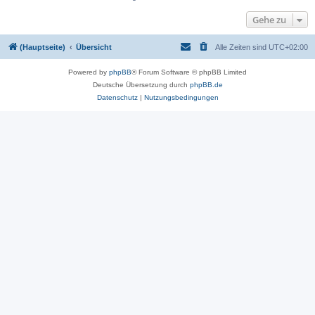
Gehe zu
(Hauptseite)
Übersicht
Alle Zeiten sind
UTC+02:00
Powered by
phpBB
® Forum Software © phpBB Limited
Deutsche Übersetzung durch
phpBB.de
Datenschutz
|
Nutzungsbedingungen