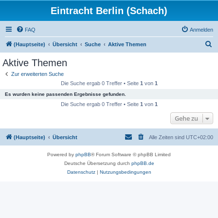
Eintracht Berlin (Schach)
FAQ
Anmelden
S
(Hauptseite)
Übersicht
Suche
Aktive Themen
u
Aktive Themen
c
Zur erweiterten Suche
h
Die Suche ergab 0 Treffer • Seite
1
von
1
e
Es wurden keine passenden Ergebnisse gefunden.
Die Suche ergab 0 Treffer • Seite
1
von
1
Gehe zu
(Hauptseite)
Übersicht
Alle Zeiten sind
UTC+02:00
Powered by
phpBB
® Forum Software © phpBB Limited
Deutsche Übersetzung durch
phpBB.de
Datenschutz
|
Nutzungsbedingungen