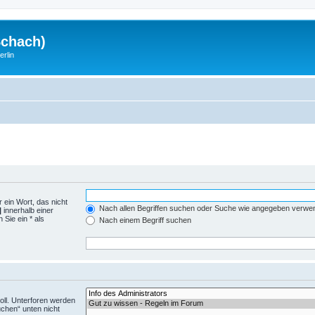
Schach)
rlin
 ein Wort, das nicht
Nach allen Begriffen suchen oder Suche wie angegeben verwe
|
innerhalb einer
Sie ein * als
Nach einem Begriff suchen
ll. Unterforen werden
uchen“ unten nicht