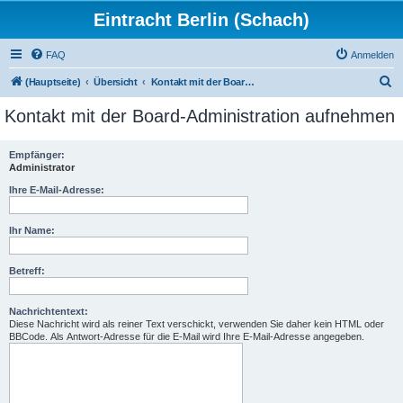
Eintracht Berlin (Schach)
FAQ
Anmelden
S
(Hauptseite)
Übersicht
Kontakt mit der Board-Administration aufnehmen
u
Kontakt mit der Board-Administration aufnehmen
c
h
Empfänger:
Administrator
e
Ihre E-Mail-Adresse:
Ihr Name:
Betreff:
Nachrichtentext:
Diese Nachricht wird als reiner Text verschickt, verwenden Sie daher kein HTML oder
BBCode. Als Antwort-Adresse für die E-Mail wird Ihre E-Mail-Adresse angegeben.