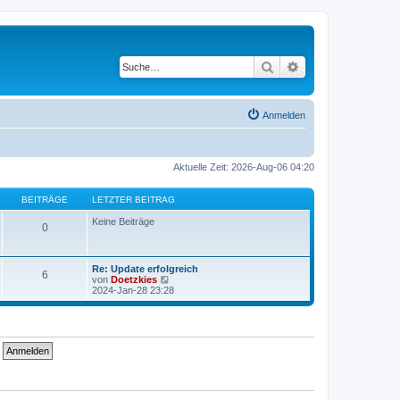
Suche
Erweiterte Suche
Anmelden
Aktuelle Zeit: 2026-Aug-06 04:20
BEITRÄGE
LETZTER BEITRAG
Keine Beiträge
0
Re: Update erfolgreich
6
N
von
Doetzkies
e
2024-Jan-28 23:28
u
e
s
t
e
r
B
e
i
t