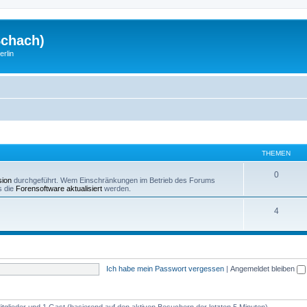
Schach)
rlin
THEMEN
0
sion
durchgeführt. Wem Einschränkungen im Betrieb des Forums
s die
Forensoftware aktualisiert
werden.
4
Ich habe mein Passwort vergessen
|
Angemeldet bleiben