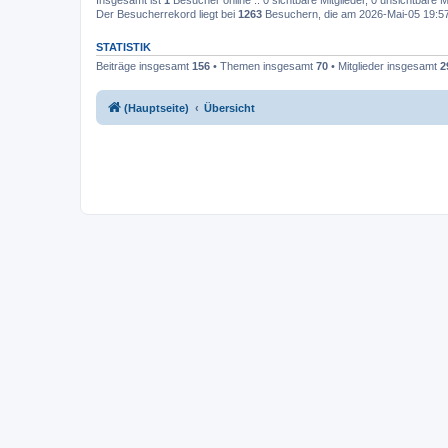
Insgesamt ist
1
Besucher online :: 0 sichtbare Mitglieder, 0 unsichtbare 
Der Besucherrekord liegt bei
1263
Besuchern, die am 2026-Mai-05 19:57 g
STATISTIK
Beiträge insgesamt
156
• Themen insgesamt
70
• Mitglieder insgesamt
2
(Hauptseite)
Übersicht