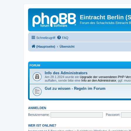
Eintracht Berlin (
Forum des Schachclubs Eintracht Be
Schnellzugriff
FAQ
(Hauptseite)
Übersicht
FORUM
Info des Administrators
Am 28.1.2024 wurde ein
Upgrade der verwendeten PHP-Ver
auffallen, sende bitte eine
Info an den Administrator
, ggf. mus
Gut zu wissen - Regeln im Forum
ANMELDEN
Benutzername:
Passwort:
WER IST ONLINE?