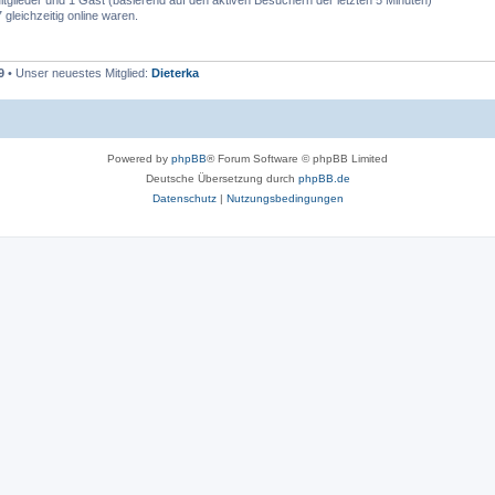
Mitglieder und 1 Gast (basierend auf den aktiven Besuchern der letzten 5 Minuten)
leichzeitig online waren.
9
• Unser neuestes Mitglied:
Dieterka
Powered by
phpBB
® Forum Software © phpBB Limited
Deutsche Übersetzung durch
phpBB.de
Datenschutz
|
Nutzungsbedingungen