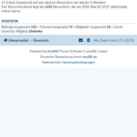
17 Gäste (basierend auf den aktiven Besuchern der letzten 5 Minuten)
Der Besucherrekord liegt bei
1263
Besuchern, die am 2026-Mai-05 19:57 gleichzeitig
online waren.
STATISTIK
Beiträge insgesamt
156
• Themen insgesamt
70
• Mitglieder insgesamt
29
• Unser
neuestes Mitglied:
Dieterka
(Hauptseite)
Übersicht
Alle Zeiten sind
UTC+02:00
Powered by
phpBB
® Forum Software © phpBB Limited
Deutsche Übersetzung durch
phpBB.de
Datenschutz
|
Nutzungsbedingungen