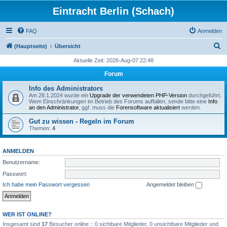
Eintracht Berlin (Schach)
FAQ
Anmelden
S
(Hauptseite)
Übersicht
u
Aktuelle Zeit: 2026-Aug-07 22:48
c
Forum
h
Info des Administrators
e
Am 28.1.2024 wurde ein
Upgrade der verwendeten PHP-Version
durchgeführt.
Wem Einschränkungen im Betrieb des Forums auffallen, sende bitte eine
Info
an den Administrator
, ggf. muss die
Forensoftware aktualisiert
werden.
Gut zu wissen - Regeln im Forum
Themen:
4
ANMELDEN
Benutzername:
Passwort:
Ich habe mein Passwort vergessen
Angemeldet bleiben
WER IST ONLINE?
Insgesamt sind
17
Besucher online :: 0 sichtbare Mitglieder, 0 unsichtbare Mitglieder und