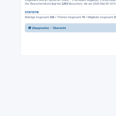
Insgesamt sind
27
Besucher online :: 0 sichtbare Mitglieder, 0 unsichtba
Der Besucherrekord liegt bei
1263
Besuchern, die am 2026-Mai-05 19:57 g
STATISTIK
Beiträge insgesamt
156
• Themen insgesamt
70
• Mitglieder insgesamt
2
(Hauptseite)
Übersicht