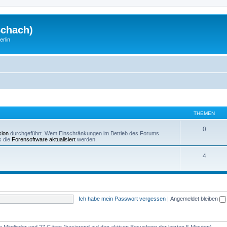
Schach)
rlin
THEMEN
0
sion
durchgeführt. Wem Einschränkungen im Betrieb des Forums
s die
Forensoftware aktualisiert
werden.
4
Ich habe mein Passwort vergessen
|
Angemeldet bleiben