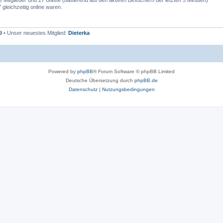
re Mitglieder und 27 Gäste (basierend auf den aktiven Besuchern der letzten 5 Minuten)
leichzeitig online waren.
9
• Unser neuestes Mitglied:
Dieterka
Powered by
phpBB
® Forum Software © phpBB Limited
Deutsche Übersetzung durch
phpBB.de
Datenschutz
|
Nutzungsbedingungen