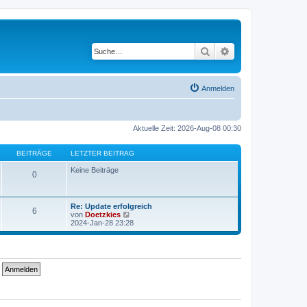
Suche
Erweiterte Suche
Anmelden
Aktuelle Zeit: 2026-Aug-08 00:30
BEITRÄGE
LETZTER BEITRAG
Keine Beiträge
0
Re: Update erfolgreich
6
N
von
Doetzkies
e
2024-Jan-28 23:28
u
e
s
t
e
r
B
e
i
t