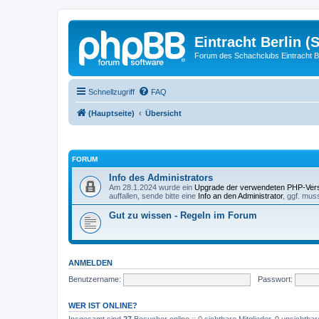
Eintracht Berlin (
Forum des Schachclubs Eintracht Be
Schnellzugriff
FAQ
(Hauptseite)
Übersicht
FORUM
Info des Administrators
Am 28.1.2024 wurde ein
Upgrade der verwendeten PHP-Ver
auffallen, sende bitte eine
Info an den Administrator
, ggf. mus
Gut zu wissen - Regeln im Forum
ANMELDEN
Benutzername:
Passwort:
WER IST ONLINE?